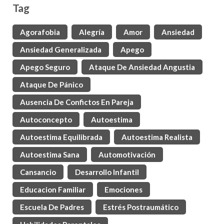
Tag
Agorafobia
Alegría
Amor
Ansiedad
Ansiedad Generalizada
Apego
Apego Seguro
Ataque De Ansiedad Angustia
Ataque De Pánico
Ausencia De Confictos En Pareja
Autoconcepto
Autoestima
Autoestima Equilibrada
Autoestima Realista
Autoestima Sana
Automotivación
Cansancio
Desarrollo Infantil
Educacion Familiar
Emociones
Escuela De Padres
Estrés Postraumático