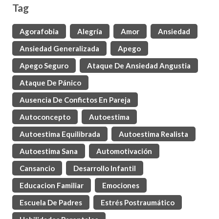
Tag
Agorafobia
Alegría
Amor
Ansiedad
Ansiedad Generalizada
Apego
Apego Seguro
Ataque De Ansiedad Angustia
Ataque De Pánico
Ausencia De Confictos En Pareja
Autoconcepto
Autoestima
Autoestima Equilibrada
Autoestima Realista
Autoestima Sana
Automotivación
Cansancio
Desarrollo Infantil
Educacion Familiar
Emociones
Escuela De Padres
Estrés Postraumático