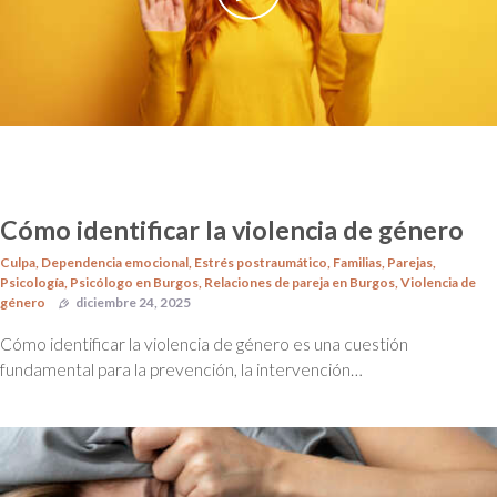
Cómo identificar la violencia de género
Culpa
,
Dependencia emocional
,
Estrés postraumático
,
Familias
,
Parejas
,
Psicología
,
Psicólogo en Burgos
,
Relaciones de pareja en Burgos
,
Violencia de
género
diciembre 24, 2025
Cómo identificar la violencia de género es una cuestión
fundamental para la prevención, la intervención…