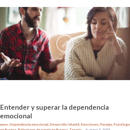
Entender y superar la dependencia
emocional
amor
,
Dependencia emocional
,
Desarrollo Infantil
,
Emociones
,
Parejas
,
Psicólogo
en Burgos
,
Relaciones de pareja en Burgos
,
Terapia
mayo 5, 2025