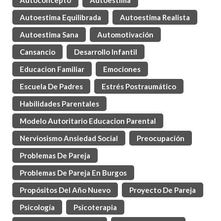
Autoconcepto
Autoestima
Autoestima Equilibrada
Autoestima Realista
Autoestima Sana
Automotivación
Cansancio
Desarrollo Infantil
Educacion Familiar
Emociones
Escuela De Padres
Estrés Postraumático
Habilidades Parentales
Modelo Autoritario Educacion Parental
Nerviosismo Ansiedad Social
Preocupación
Problemas De Pareja
Problemas De Pareja En Burgos
Propósitos Del Año Nuevo
Proyecto De Pareja
Psicología
Psicoterapia