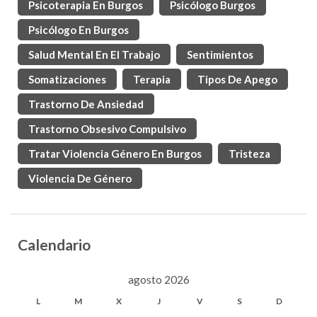
Psicoterapia En Burgos
Psicólogo Burgos
Psicólogo En Burgos
Salud Mental En El Trabajo
Sentimientos
Somatizaciones
Terapia
Tipos De Apego
Trastorno De Ansiedad
Trastorno Obsesivo Compulsivo
Tratar Violencia Género En Burgos
Tristeza
Violencia De Género
Calendario
agosto 2026
L
M
X
J
V
S
D