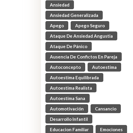
Ansiedad
Ansiedad Generalizada
Apego
Apego Seguro
Ataque De Ansiedad Angustia
Ataque De Pánico
Ausencia De Confictos En Pareja
Autoconcepto
Autoestima
Autoestima Equilibrada
Autoestima Realista
Autoestima Sana
Automotivación
Cansancio
Desarrollo Infantil
Educacion Familiar
Emociones