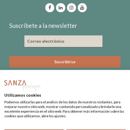
Suscríbete a la newsletter
He leído y acepto la política de privacidad
Nº de Colegiado: 3815-CL
Utilizamos cookies
Nº Registro Sanitario: 09-C22-0379
Podemos utilizarlas para el análisis de los datos de nuestros visitantes, para
mejorar nuestro sitio web, mostrar contenido personalizado y brindarle una
excelente experiencia en el sitio web. Para obtener más información sobre las
cookies que utilizamos, abre los ajustes.
Aviso Legal
·
Privacidad
·
Datos de salud