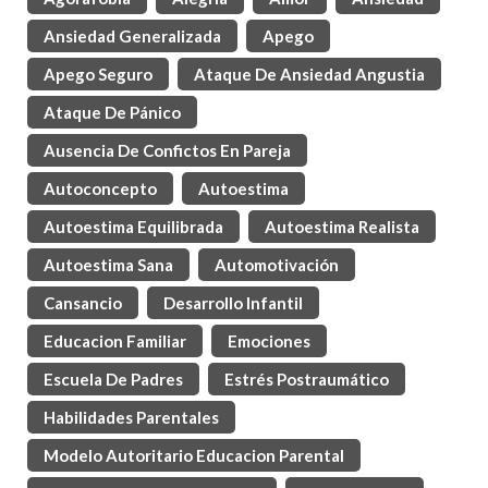
Ansiedad Generalizada
Apego
Apego Seguro
Ataque De Ansiedad Angustia
Ataque De Pánico
Ausencia De Confictos En Pareja
Autoconcepto
Autoestima
Autoestima Equilibrada
Autoestima Realista
Autoestima Sana
Automotivación
Cansancio
Desarrollo Infantil
Educacion Familiar
Emociones
Escuela De Padres
Estrés Postraumático
Habilidades Parentales
Modelo Autoritario Educacion Parental