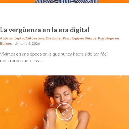
La vergüenza en la era digital
Autoconcepto
,
Autoestima
,
Era digital
,
Psicología en Burgos
,
Psicólogo en
Burgos
junio 8, 2026
Vivimos en una época en la que nunca había sido tan fácil
mostrarnos ante los…