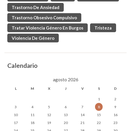
Trastorno De Ansiedad
Trastorno Obsesivo Compulsivo
Tratar Violencia Género En Burgos
Tristeza
Violencia De Género
Calendario
agosto 2026
L
M
X
J
V
S
D
1
2
3
4
5
6
7
8
9
10
11
12
13
14
15
16
17
18
19
20
21
22
23
24
25
26
27
28
29
30