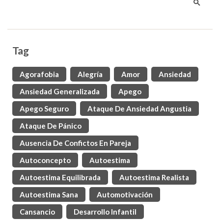
Tag
Agorafobia
Alegría
Amor
Ansiedad
Ansiedad Generalizada
Apego
Apego Seguro
Ataque De Ansiedad Angustia
Ataque De Pánico
Ausencia De Confictos En Pareja
Autoconcepto
Autoestima
Autoestima Equilibrada
Autoestima Realista
Autoestima Sana
Automotivación
Cansancio
Desarrollo Infantil