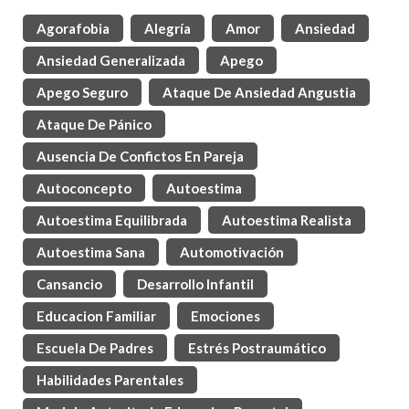
Agorafobia
Alegría
Amor
Ansiedad
Ansiedad Generalizada
Apego
Apego Seguro
Ataque De Ansiedad Angustia
Ataque De Pánico
Ausencia De Confictos En Pareja
Autoconcepto
Autoestima
Autoestima Equilibrada
Autoestima Realista
Autoestima Sana
Automotivación
Cansancio
Desarrollo Infantil
Educacion Familiar
Emociones
Escuela De Padres
Estrés Postraumático
Habilidades Parentales