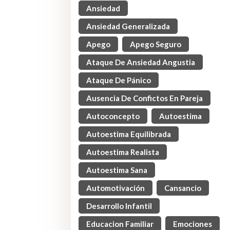
Ansiedad
Ansiedad Generalizada
Apego
Apego Seguro
Ataque De Ansiedad Angustia
Ataque De Pánico
Ausencia De Confictos En Pareja
Autoconcepto
Autoestima
Autoestima Equilibrada
Autoestima Realista
Autoestima Sana
Automotivación
Cansancio
Desarrollo Infantil
Educacion Familiar
Emociones