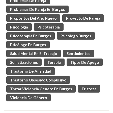
Problemas De Pareja
Problemas De Pareja En Burgos
Propósitos Del Año Nuevo
Proyecto De Pareja
Psicología
Psicoterapia
Psicoterapia En Burgos
Psicólogo Burgos
Psicólogo En Burgos
Salud Mental En El Trabajo
Sentimientos
Somatizaciones
Terapia
Tipos De Apego
Trastorno De Ansiedad
Trastorno Obsesivo Compulsivo
Tratar Violencia Género En Burgos
Tristeza
Violencia De Género