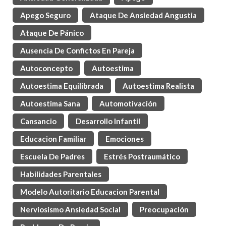
Apego Seguro
Ataque De Ansiedad Angustia
Ataque De Pánico
Ausencia De Confictos En Pareja
Autoconcepto
Autoestima
Autoestima Equilibrada
Autoestima Realista
Autoestima Sana
Automotivación
Cansancio
Desarrollo Infantil
Educacion Familiar
Emociones
Escuela De Padres
Estrés Postraumático
Habilidades Parentales
Modelo Autoritario Educacion Parental
Nerviosismo Ansiedad Social
Preocupación