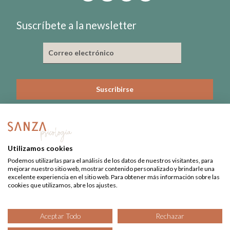
Suscríbete a la newsletter
He leído y acepto la política de privacidad
Nº de Colegiado: 3815-CL
Utilizamos cookies
Nº Registro Sanitario: 09-C22-0379
Podemos utilizarlas para el análisis de los datos de nuestros visitantes, para
mejorar nuestro sitio web, mostrar contenido personalizado y brindarle una
excelente experiencia en el sitio web. Para obtener más información sobre las
cookies que utilizamos, abre los ajustes.
Aviso Legal
·
Privacidad
·
Datos de salud
Aceptar Todo
Rechazar