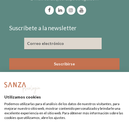
Suscríbete a la newsletter
He leído y acepto la política de privacidad
Nº de Colegiado: 3815-CL
Utilizamos cookies
Nº Registro Sanitario: 09-C22-0379
Podemos utilizarlas para el análisis de los datos de nuestros visitantes, para
mejorar nuestro sitio web, mostrar contenido personalizado y brindarle una
excelente experiencia en el sitio web. Para obtener más información sobre las
cookies que utilizamos, abre los ajustes.
Aviso Legal
·
Privacidad
·
Datos de salud