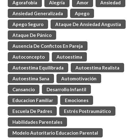
Agorafobia
Alegría
Amor
Ansiedad
Ansiedad Generalizada
Apego
Apego Seguro
Ataque De Ansiedad Angustia
Ataque De Pánico
Ausencia De Confictos En Pareja
Autoconcepto
Autoestima
Autoestima Equilibrada
Autoestima Realista
Autoestima Sana
Automotivación
Cansancio
Desarrollo Infantil
Educacion Familiar
Emociones
Escuela De Padres
Estrés Postraumático
Habilidades Parentales
Modelo Autoritario Educacion Parental