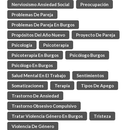
Nerviosismo Ansiedad Social
Preocupación
Problemas De Pareja
Problemas De Pareja En Burgos
Propósitos Del Año Nuevo
Proyecto De Pareja
Psicología
Psicoterapia
Psicoterapia En Burgos
Psicólogo Burgos
Psicólogo En Burgos
Salud Mental En El Trabajo
Sentimientos
Somatizaciones
Terapia
Tipos De Apego
Trastorno De Ansiedad
Trastorno Obsesivo Compulsivo
Tratar Violencia Género En Burgos
Tristeza
Violencia De Género