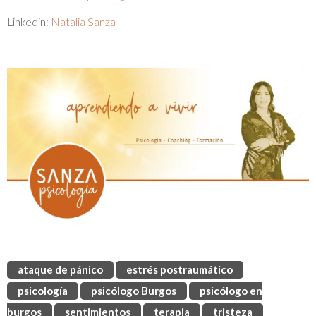
Linkedin:
Natalia Sanza
ataque de pánico
estrés postraumático
psicología
psicólogo Burgos
psicólogo en
burgos
sentimientos
terapia
tristeza